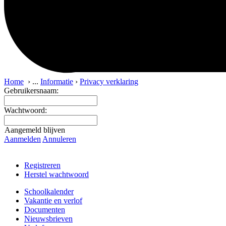
Home
›
...
Informatie
›
Privacy verklaring
Gebruikersnaam:
Wachtwoord:
Aangemeld blijven
Aanmelden
Annuleren
Registreren
Herstel wachtwoord
Schoolkalender
Vakantie en verlof
Documenten
Nieuwsbrieven