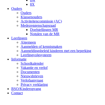
8W
8X
Ouders
Ouders
Klassenouders
Activiteitencommissie (AC)
Medezeggenschapsraad
Doelstellingen MR
Notulen van de MR
Leerlingen
Algemeen
Aanmelden of kennismaken
Aanmeldingsbeleid kinderen met een beperking
Leerlingvolgsysteem
Informatie
Schoolkalender
Vakantie en verlof
Documenten
Nieuwsbrieven
Verlofaanvraag
Privacy verklaring
BSO/Kinderopvang
Contact