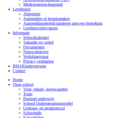
Medezeggenschapsraad
Leerlingen
Algemeen
Aanmelden of kennismaken
Aanmeldingsbeleid kinderen met een beperking
Leerlingvolgsysteem
Informatie
Schoolkalender
Vakantie en verlof
Documenten
Nieuwsbrieven
Verlofaanvraag
Privacy verklaring
BSO/Kinderopvang
Contact
Home
Onze school
Visie, missie, kernwaarden
Team
Passend onderwijs
School Ondersteuningsprofiel
Gedrags- en pestprotocol
Schoolgids
Schooltijden