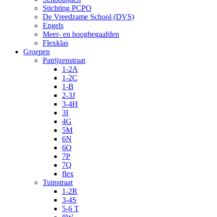
Stichting PCPO
De Vreedzame School (DVS)
Engels
Meer- en hoogbegaafden
Flexklas
Groepen
Patrijzenstraat
1-2A
1-2C
1-B
2-3J
3-4H
3I
4G
5M
6N
6O
7P
7Q
flex
Tuinstraat
1-2R
3-4S
5-6 T