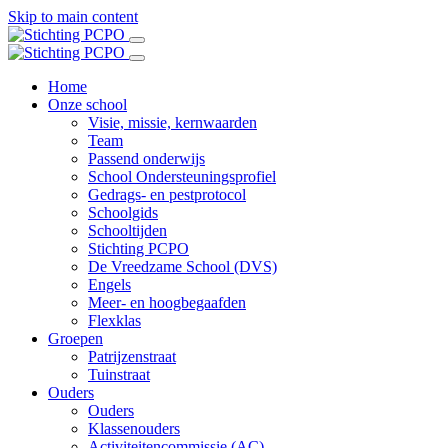
Skip to main content
Home
Onze school
Visie, missie, kernwaarden
Team
Passend onderwijs
School Ondersteuningsprofiel
Gedrags- en pestprotocol
Schoolgids
Schooltijden
Stichting PCPO
De Vreedzame School (DVS)
Engels
Meer- en hoogbegaafden
Flexklas
Groepen
Patrijzenstraat
Tuinstraat
Ouders
Ouders
Klassenouders
Activiteitencommissie (AC)