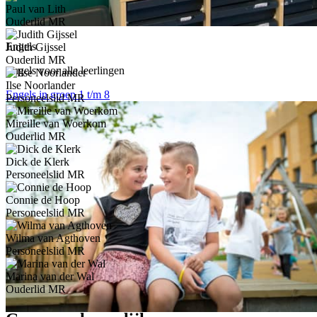
Paul van Lith
Ouderlid MR
Engels
Judith Gijssel
Ouderlid MR
Engels voor alle leerlingen
Ilse Noorlander
Engels in groep 1 t/m 8
Personeelslid MR
Mireille van Woerkom
Ouderlid MR
Dick de Klerk
Personeelslid MR
Connie de Hoop
Personeelslid MR
Wilma van Agthoven
Personeelslid MR
Marina van der Wal
Ouderlid MR