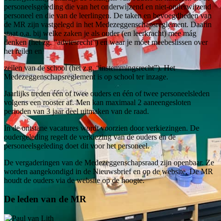
personeelsgeleding die van het onderwijzend en niet-onderwijzend
personeel en die van de leerlingen. De taken en bevoegdheden van
de MR zijn vastgelegd in het Medezeggenschapsreglement. Daarin
staat o.a. bij welke zaken je als ouder (en leerkracht) mee mág
denken (het zg. “adviesrecht”) en waar je móet meebeslissen over
het reilen en
zeilen van de school (het z.g. “instemmingsrecht”). Het
Medezeggenschapsreglement is op school ter inzage.
Jaarlijks treden één of twee ouders en één of twee personeelsleden
volgens een rooster af. Men kan maximaal 2 aaneengesloten
perioden van 3 jaar deel uitmaken van de raad.
In de ontstane vacatures wordt voorzien door verkiezingen. De
oudergeleding regelt de verkiezing van de ouders en de
personeelsgeleding doet dit voor het personeel.
De vergaderingen van de Medezeggenschapsraad zijn openbaar. Ze
worden aangekondigd in de Nieuwsbrief en op de website. De MR
houdt de ouders via de website op de hoogte.
De leden van de MR