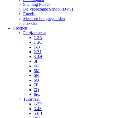
Stichting PCPO
De Vreedzame School (DVS)
Engels
Meer- en hoogbegaafden
Flexklas
Groepen
Patrijzenstraat
1-2A
1-2C
1-B
2-3J
3-4H
3I
4G
5M
6N
6O
7P
7Q
flex
Tuinstraat
1-2R
3-4S
5-6 T