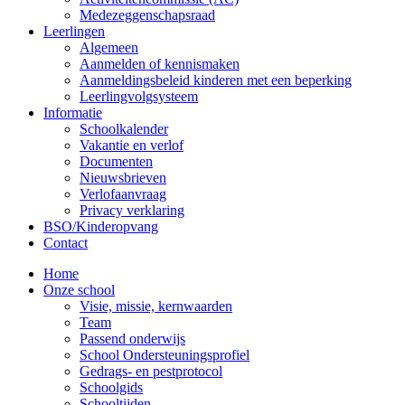
Medezeggenschapsraad
Leerlingen
Algemeen
Aanmelden of kennismaken
Aanmeldingsbeleid kinderen met een beperking
Leerlingvolgsysteem
Informatie
Schoolkalender
Vakantie en verlof
Documenten
Nieuwsbrieven
Verlofaanvraag
Privacy verklaring
BSO/Kinderopvang
Contact
Home
Onze school
Visie, missie, kernwaarden
Team
Passend onderwijs
School Ondersteuningsprofiel
Gedrags- en pestprotocol
Schoolgids
Schooltijden