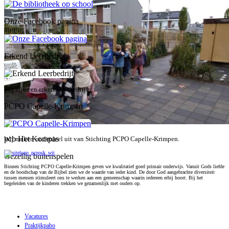
Onze Facebook pagina
Erkend Leerbedrijf
Wij zijn een erkend leerbedrijf
PCPO Capelle-Krimpen
pcb Het Kompas
Wij maken onderdeel uit van Stichting PCPO Capelle-Krimpen.
Gezellig buitenspelen
Binnen Stichting PCPO Capelle-Krimpen geven we kwalitatief goed primair onderwijs. Vanuit Gods liefde
en de boodschap van de Bijbel zien we de waarde van ieder kind. De door God aangebrachte diversiteit
tussen mensen stimuleert ons te werken aan een gemeenschap waarin iedereen erbij hoort. Bij het
begeleiden van de kinderen trekken we gezamenlijk met ouders op.
Werken bij stichting PCPO
Vacatures
Praktijkpabo