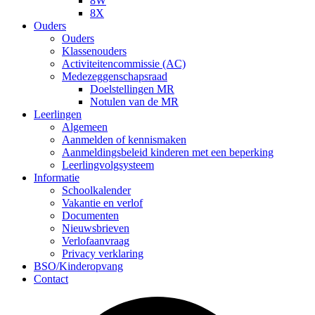
8W
8X
Ouders
Ouders
Klassenouders
Activiteitencommissie (AC)
Medezeggenschapsraad
Doelstellingen MR
Notulen van de MR
Leerlingen
Algemeen
Aanmelden of kennismaken
Aanmeldingsbeleid kinderen met een beperking
Leerlingvolgsysteem
Informatie
Schoolkalender
Vakantie en verlof
Documenten
Nieuwsbrieven
Verlofaanvraag
Privacy verklaring
BSO/Kinderopvang
Contact