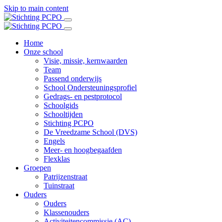
Skip to main content
Home
Onze school
Visie, missie, kernwaarden
Team
Passend onderwijs
School Ondersteuningsprofiel
Gedrags- en pestprotocol
Schoolgids
Schooltijden
Stichting PCPO
De Vreedzame School (DVS)
Engels
Meer- en hoogbegaafden
Flexklas
Groepen
Patrijzenstraat
Tuinstraat
Ouders
Ouders
Klassenouders
Activiteitencommissie (AC)