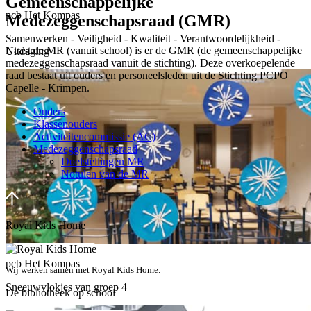
Gemeenschappelijke
pcb Het Kompas
Medezeggenschapsraad (GMR)
Samenwerken - Veiligheid - Kwaliteit - Verantwoordelijkheid -
Naast de MR (vanuit school) is er de GMR (de gemeenschappelijke
Uitdaging
medezeggenschapsraad vanuit de stichting). Deze overkoepelende
raad bestaat uit ouders en personeelsleden uit de Stichting PCPO
Capelle - Krimpen.
Ouders
Klassenouders
Activiteitencommissie (AC)
Medezeggenschapsraad
Doelstellingen MR
Notulen van de MR
Royal Kids Home
pcb Het Kompas
Wij werken samen met Royal Kids Home.
Sneeuwvlokjes van groep 4
De bibliotheek op school