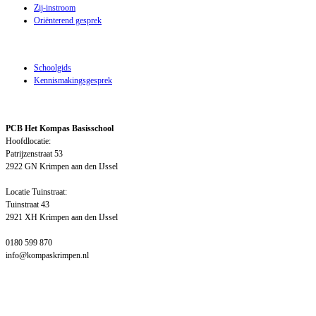
Zij-instroom
Oriënterend gesprek
Over de school
Schoolgids
Kennismakingsgesprek
Contactgegevens school
PCB Het Kompas Basisschool
Hoofdlocatie:
Patrijzenstraat 53
2922 GN Krimpen aan den IJssel
Locatie Tuinstraat:
Tuinstraat 43
2921 XH Krimpen aan den IJssel
0180 599 870
info@kompaskrimpen.nl