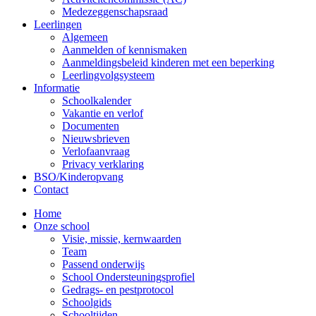
Medezeggenschapsraad
Leerlingen
Algemeen
Aanmelden of kennismaken
Aanmeldingsbeleid kinderen met een beperking
Leerlingvolgsysteem
Informatie
Schoolkalender
Vakantie en verlof
Documenten
Nieuwsbrieven
Verlofaanvraag
Privacy verklaring
BSO/Kinderopvang
Contact
Home
Onze school
Visie, missie, kernwaarden
Team
Passend onderwijs
School Ondersteuningsprofiel
Gedrags- en pestprotocol
Schoolgids
Schooltijden