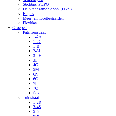
Stichting PCPO
De Vreedzame School (DVS)
Engels
Meer- en hoogbegaafden
Flexklas
Groepen
Patrijzenstraat
1-2A
1-2C
1-B
2-3J
3-4H
3I
4G
5M
6N
6O
7P
7Q
flex
Tuinstraat
1-2R
3-4S
5-6 T