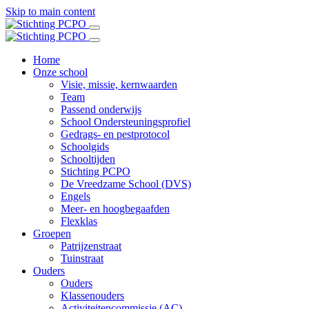
Skip to main content
Home
Onze school
Visie, missie, kernwaarden
Team
Passend onderwijs
School Ondersteuningsprofiel
Gedrags- en pestprotocol
Schoolgids
Schooltijden
Stichting PCPO
De Vreedzame School (DVS)
Engels
Meer- en hoogbegaafden
Flexklas
Groepen
Patrijzenstraat
Tuinstraat
Ouders
Ouders
Klassenouders
Activiteitencommissie (AC)