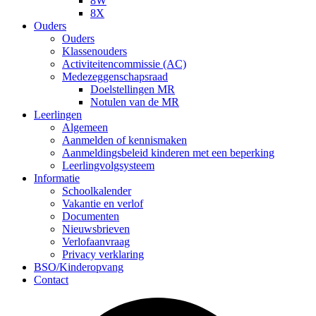
8W
8X
Ouders
Ouders
Klassenouders
Activiteitencommissie (AC)
Medezeggenschapsraad
Doelstellingen MR
Notulen van de MR
Leerlingen
Algemeen
Aanmelden of kennismaken
Aanmeldingsbeleid kinderen met een beperking
Leerlingvolgsysteem
Informatie
Schoolkalender
Vakantie en verlof
Documenten
Nieuwsbrieven
Verlofaanvraag
Privacy verklaring
BSO/Kinderopvang
Contact