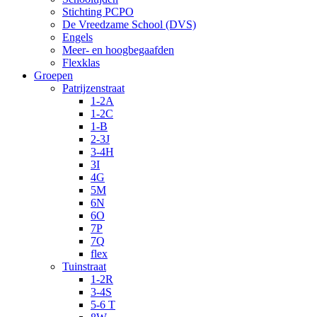
Stichting PCPO
De Vreedzame School (DVS)
Engels
Meer- en hoogbegaafden
Flexklas
Groepen
Patrijzenstraat
1-2A
1-2C
1-B
2-3J
3-4H
3I
4G
5M
6N
6O
7P
7Q
flex
Tuinstraat
1-2R
3-4S
5-6 T