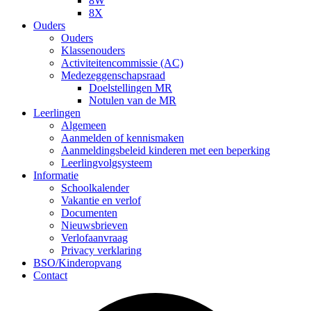
8W
8X
Ouders
Ouders
Klassenouders
Activiteitencommissie (AC)
Medezeggenschapsraad
Doelstellingen MR
Notulen van de MR
Leerlingen
Algemeen
Aanmelden of kennismaken
Aanmeldingsbeleid kinderen met een beperking
Leerlingvolgsysteem
Informatie
Schoolkalender
Vakantie en verlof
Documenten
Nieuwsbrieven
Verlofaanvraag
Privacy verklaring
BSO/Kinderopvang
Contact