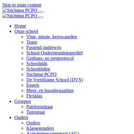
Skip to main content
Home
Onze school
Visie, missie, kernwaarden
Team
Passend onderwijs
School Ondersteuningsprofiel
Gedrags- en pestprotocol
Schoolgids
Schooltijden
Stichting PCPO
De Vreedzame School (DVS)
Engels
Meer- en hoogbegaafden
Flexklas
Groepen
Patrijzenstraat
Tuinstraat
Ouders
Ouders
Klassenouders
Activiteitencommissie (AC)