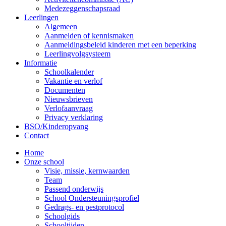
Medezeggenschapsraad
Leerlingen
Algemeen
Aanmelden of kennismaken
Aanmeldingsbeleid kinderen met een beperking
Leerlingvolgsysteem
Informatie
Schoolkalender
Vakantie en verlof
Documenten
Nieuwsbrieven
Verlofaanvraag
Privacy verklaring
BSO/Kinderopvang
Contact
Home
Onze school
Visie, missie, kernwaarden
Team
Passend onderwijs
School Ondersteuningsprofiel
Gedrags- en pestprotocol
Schoolgids
Schooltijden